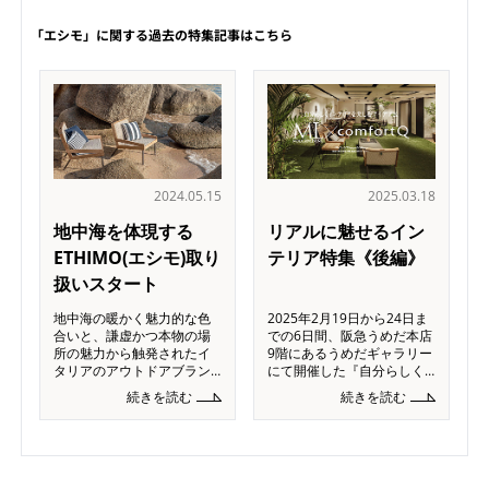
「エシモ」に関する過去の特集記事はこちら
2024.05.15
2025.03.18
地中海を体現する
リアルに魅せるイン
ETHIMO(エシモ)取り
テリア特集《後編》
扱いスタート
地中海の暖かく魅力的な色
2025年2月19日から24日ま
合いと、謙虚かつ本物の場
での6日間、阪急うめだ本店
所の魅力から触発されたイ
9階にあるうめだギャラリー
タリアのアウトドアブラン
にて開催した『自分らしく
ドETHIMO(エシモ)。コンテ
インテリアを楽しむアイデ
続きを読む
続きを読む
ンポラリーなデザインコレ
ア展 雑誌 モダンリビング
クションは、快適さと実用
×コンフォートＱ』。前回の
性を念頭に置いて作られ、
特集記事に引き続き《後
リラックスして、自由な時
編》をリポートいたしま
間を味わ
す。