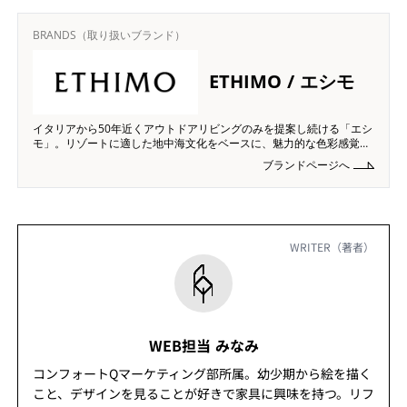
BRANDS（取り扱いブランド）
ETHIMO / エシモ
イタリアから50年近くアウトドアリビングのみを提案し続ける「エシ
モ」。リゾートに適した地中海⽂化をベースに、魅⼒的な⾊彩感覚と
素材選び、洗練された感覚を持つ職⼈の⼿仕事によって⽣み出された
ブランドページへ
家具は ⾃由な時間を味わうための洗練されたアウトドア空間を演出い
たします。
WRITER（著者）
WEB担当 みなみ
コンフォートQマーケティング部所属。幼少期から絵を描く
こと、デザインを見ることが好きで家具に興味を持つ。リフ