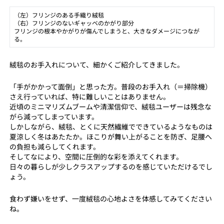
（左）フリンジのある手織り絨毯
（右）フリンジのないギャッベのかがり部分
フリンジの根本やかがりが傷んでしまうと、大きなダメージにつなが
る。
絨毯のお手入れについて、細かくご紹介してきました。
「手がかかって面倒」と思った方。普段のお手入れ（＝掃除機）
さえ行っていれば、特に難しいことはありません。
近頃のミニマリズムブームや清潔信仰で、絨毯ユーザーは残念な
がら減ってしまっています。
しかしながら、絨毯、とくに天然繊維でできているようなものは
夏涼しく冬はあたたか。ほこりが舞い上がることを防ぎ、足腰へ
の負担も減らしてくれます。
そしてなにより、空間に圧倒的な彩を添えてくれます。
日々の暮らしが少しクラスアップするのを感じていただけるでし
ょう。
食わず嫌いをせず、一度絨毯の心地よさを体感してみてください
ね。