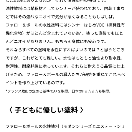
した記憶はありませんか？それが油性塗料の特徴です。
油性塗料には希釈材としてシンナーが使われており、内装工事な
どではその強烈なニオイで気分が悪くなることもしばしば。
ファロー＆ボールの水性塗料にはシンナーはじめVOC（揮発性有
機化合物）がほとんど含まれていない為*、塗った直後でもほと
んどニオイがありません。もちろん身体にも安心です。
それならすべての塗料を水性にすればよいのでは？と思うところ
ですが、これがとても難しい。水性はもともと油性より耐水性、
耐汚性、耐摩耗性に劣っています。それらに耐えうる品質に仕上
げるため、ファロー＆ボールの職人たちが研究を重ねてこれらペ
イントを作り上げているのです。
*フランス政府の定める基準でA+を取得。日本のF☆☆☆☆も取得。
〈 子どもに優しい塗料 〉
ファロー＆ボールの水性塗料（モダンシリーズとエステートシリ