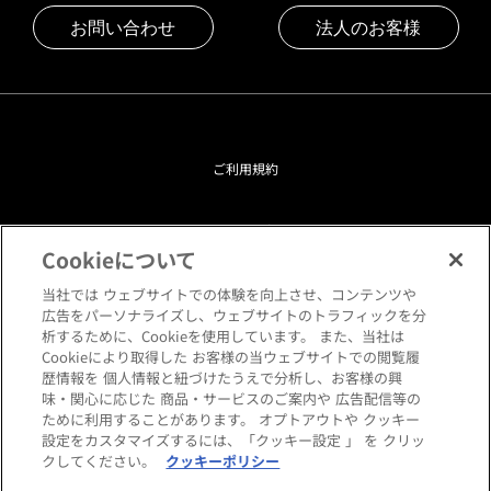
お問い合わせ
法人のお客様
ご利用規約
プライバシーポリシー
Cookieについて
クッキーポリシー
当社では ウェブサイトでの体験を向上させ、コンテンツや
広告をパーソナライズし、ウェブサイトのトラフィックを分
析するために、Cookieを使用しています。 また、当社は
閲覧環境について
Cookieにより取得した お客様の当ウェブサイトでの閲覧履
歴情報を 個人情報と紐づけたうえで分析し、お客様の興
味・関心に応じた 商品・サービスのご案内や 広告配信等の
サイトマップ
ために利用することがあります。 オプトアウトや クッキー
設定をカスタマイズするには、「クッキー設定 」 を クリッ
クしてください。
クッキーポリシー
Copyright © HANKYU HOME STYLING Co.,LTD All rights reserved.