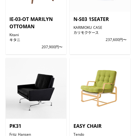
IE-03-OT MARILYN
N-S03 1SEATER
OTTOMAN
KARIMOKU CASE
カリモクケース
Kitani
キタニ
237,600円〜
207,900円〜
PK31
EASY CHAIR
Fritz Hansen
Tendo