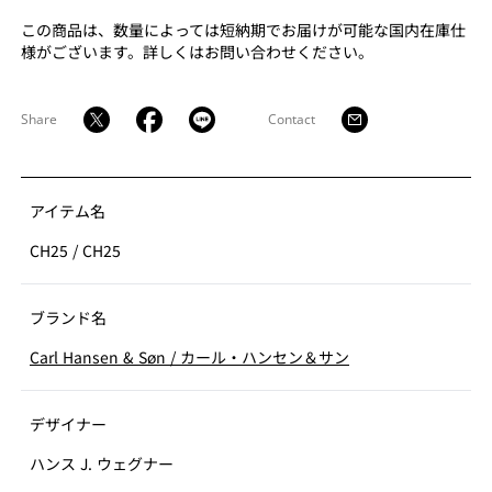
のビジョンが時代よりも先を見据えていたことの証で
この商品は、数量によっては短納期でお届けが可能な国内在庫仕
す。
様がございます。詳しくはお問い合わせください。
座と背のペーパーコードは熟練した職人でも1脚仕上げる
のに、10時間を要します。使用されるペーパーコードは
400メートル。2本のペーパーコードで張っていく、耐久
Share
Contact
に優れた独自の張り方が美しい模様を創り出していま
す。
アイテム名
CH25
/
CH25
ブランド名
Carl Hansen & Søn
/
カール・ハンセン＆サン
デザイナー
ハンス J. ウェグナー