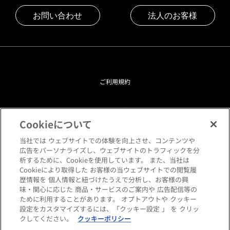
お問い合わせ
法人のお客様
ご利用規約
プライバシーポリシー
Cookieについて
クッキーポリシー
当社では ウェブサイトでの体験を向上させ、コンテンツや
広告をパーソナライズし、ウェブサイトのトラフィックを分
析するために、Cookieを使用しています。 また、当社は
閲覧環境について
Cookieにより取得した お客様の当ウェブサイトでの閲覧履
歴情報を 個人情報と紐づけたうえで分析し、お客様の興
味・関心に応じた 商品・サービスのご案内や 広告配信等の
サイトマップ
ために利用することがあります。 オプトアウトや クッキー
設定をカスタマイズするには、「クッキー設定 」 を クリッ
クしてください。
クッキーポリシー
Copyright © HANKYU HOME STYLING Co.,LTD All rights reserved.