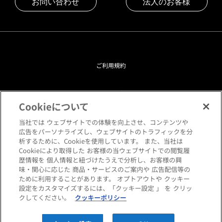
お問い合わせ
法人のお客様
ご利用規約
プライバシーポリシー
Cookieについて
クッキーポリシー
当社では ウェブサイトでの体験を向上させ、コンテンツや
広告をパーソナライズし、ウェブサイトのトラフィックを分
析するために、Cookieを使用しています。 また、当社は
閲覧環境について
Cookieにより取得した お客様の当ウェブサイトでの閲覧履
歴情報を 個人情報と紐づけたうえで分析し、お客様の興
味・関心に応じた 商品・サービスのご案内や 広告配信等の
サイトマップ
ために利用することがあります。 オプトアウトや クッキー
設定をカスタマイズするには、「クッキー設定 」 を クリッ
クしてください。
クッキーポリシー
Copyright © HANKYU HOME STYLING Co.,LTD All rights reserved.