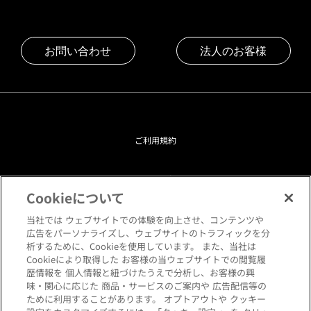
お問い合わせ
法人のお客様
ご利用規約
プライバシーポリシー
Cookieについて
クッキーポリシー
当社では ウェブサイトでの体験を向上させ、コンテンツや
広告をパーソナライズし、ウェブサイトのトラフィックを分
析するために、Cookieを使用しています。 また、当社は
閲覧環境について
Cookieにより取得した お客様の当ウェブサイトでの閲覧履
歴情報を 個人情報と紐づけたうえで分析し、お客様の興
味・関心に応じた 商品・サービスのご案内や 広告配信等の
サイトマップ
ために利用することがあります。 オプトアウトや クッキー