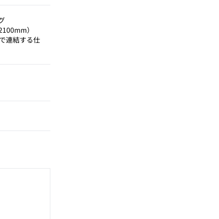
グ
100mm）
プで連結する仕