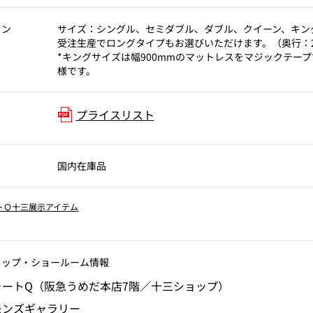
ョン
サイズ：シングル、セミダブル、ダブル、クイーン、キン
受注生産でロングタイプもお選びいただけます。（奥行：2
*キングサイズは幅900mmのマットレスをマジックテー
様です。
プライスリスト
国内在庫品
トＱ十三展示アイテム
ョップ‧ショールーム情報
ォートQ（阪急うめだ本店7階／十三ショップ）
モンズギャラリー