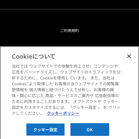
ご利用規約
プライバシーポリシー
Cookieについて
クッキーポリシー
当社では ウェブサイトでの体験を向上させ、コンテンツや
広告をパーソナライズし、ウェブサイトのトラフィックを分
析するために、Cookieを使用しています。 また、当社は
閲覧環境について
Cookieにより取得した お客様の当ウェブサイトでの閲覧履
歴情報を 個人情報と紐づけたうえで分析し、お客様の興
味・関心に応じた 商品・サービスのご案内や 広告配信等の
サイトマップ
ために利用することがあります。 オプトアウトや クッキー
設定をカスタマイズするには、「クッキー設定 」 を クリッ
クしてください。
クッキーポリシー
Copyright © HANKYU HOME STYLING Co.,LTD All rights reserved.
クッキー設定
OK