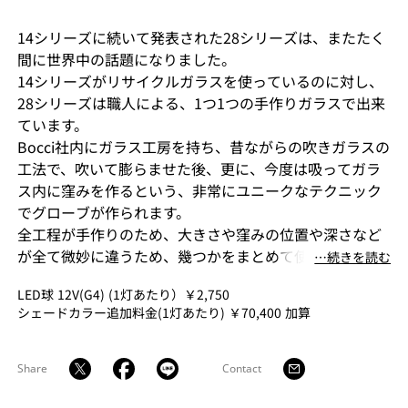
14シリーズに続いて発表された28シリーズは、またたく
間に世界中の話題になりました。
14シリーズがリサイクルガラスを使っているのに対し、
28シリーズは職人による、1つ1つの手作りガラスで出来
ています。
Bocci社内にガラス工房を持ち、昔ながらの吹きガラスの
工法で、吹いて膨らませた後、更に、今度は吸ってガラ
ス内に窪みを作るという、非常にユニークなテクニック
でグローブが作られます。
全工程が手作りのため、大きさや窪みの位置や深さなど
が全て微妙に違うため、幾つかをまとめて使用すること
⋯続きを読む
により、このガラスを通す光は陰影に溢れ、見る人にぬ
LED球 12V(G4) (1灯あたり）￥2,750
くもりを与えてくれます。
シェードカラー追加料金(1灯あたり) ￥70,400 加算
Share
Contact