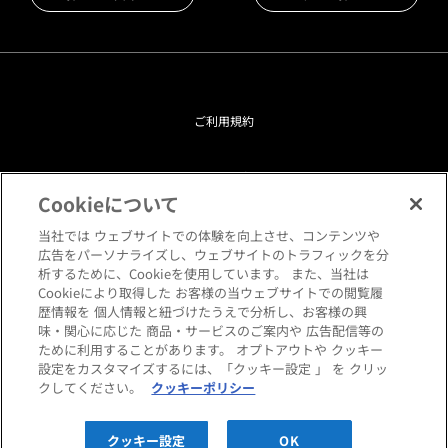
ご利用規約
プライバシーポリシー
Cookieについて
クッキーポリシー
当社では ウェブサイトでの体験を向上させ、コンテンツや
広告をパーソナライズし、ウェブサイトのトラフィックを分
析するために、Cookieを使用しています。 また、当社は
閲覧環境について
Cookieにより取得した お客様の当ウェブサイトでの閲覧履
歴情報を 個人情報と紐づけたうえで分析し、お客様の興
味・関心に応じた 商品・サービスのご案内や 広告配信等の
サイトマップ
ために利用することがあります。 オプトアウトや クッキー
設定をカスタマイズするには、「クッキー設定 」 を クリッ
クしてください。
クッキーポリシー
Copyright © HANKYU HOME STYLING Co.,LTD All rights reserved.
クッキー設定
OK