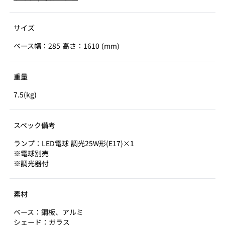
サイズ
ベース幅：285 高さ：1610 (mm)
重量
7.5(kg)
スペック備考
ランプ：LED電球 調光25W形(E17)×1
※電球別売
※調光器付
素材
ベース：鋼板、アルミ
シェード：ガラス