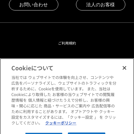
お問い合わせ
法人のお客様
ご利用規約
プライバシーポリシー
Cookieについて
クッキーポリシー
当社では ウェブサイトでの体験を向上させ、コンテンツや
広告をパーソナライズし、ウェブサイトのトラフィックを分
析するために、Cookieを使用しています。 また、当社は
閲覧環境について
Cookieにより取得した お客様の当ウェブサイトでの閲覧履
歴情報を 個人情報と紐づけたうえで分析し、お客様の興
味・関心に応じた 商品・サービスのご案内や 広告配信等の
サイトマップ
ために利用することがあります。 オプトアウトや クッキー
設定をカスタマイズするには、「クッキー設定 」 を クリッ
クしてください。
クッキーポリシー
Copyright © HANKYU HOME STYLING Co.,LTD All rights reserved.