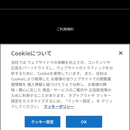
ご利用規約
プライバシーポリシー
Cookieについて
クッキーポリシー
当社では ウェブサイトでの体験を向上させ、コンテンツや
広告をパーソナライズし、ウェブサイトのトラフィックを分
析するために、Cookieを使用しています。 また、当社は
閲覧環境について
Cookieにより取得した お客様の当ウェブサイトでの閲覧履
歴情報を 個人情報と紐づけたうえで分析し、お客様の興
味・関心に応じた 商品・サービスのご案内や 広告配信等の
サイトマップ
ために利用することがあります。 オプトアウトや クッキー
設定をカスタマイズするには、「クッキー設定 」 を クリッ
クしてください。
クッキーポリシー
Copyright © HANKYU HOME STYLING Co.,LTD All rights reserved.
クッキー設定
OK