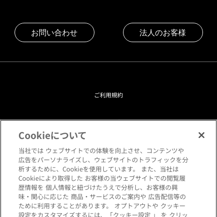
お問い合わせ
法人のお客様
ご利用規約
プライバシーポリシー
Cookieについて
クッキーポリシー
当社では ウェブサイトでの体験を向上させ、コンテンツや
広告をパーソナライズし、ウェブサイトのトラフィックを分
析するために、Cookieを使用しています。 また、当社は
閲覧環境について
Cookieにより取得した お客様の当ウェブサイトでの閲覧履
歴情報を 個人情報と紐づけたうえで分析し、お客様の興
味・関心に応じた 商品・サービスのご案内や 広告配信等の
サイトマップ
ために利用することがあります。 オプトアウトや クッキー
設定をカスタマイズするには、「クッキー設定 」 を クリッ