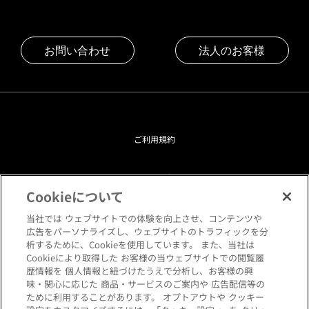
お問い合わせ
法人のお客様
ご利用規約
プライバシーポリシー
Cookieについて
クッキーポリシー
当社では ウェブサイトでの体験を向上させ、コンテンツや
広告をパーソナライズし、ウェブサイトのトラフィックを分
析するために、Cookieを使用しています。 また、当社は
閲覧環境について
Cookieにより取得した お客様の当ウェブサイトでの閲覧履
歴情報を 個人情報と紐づけたうえで分析し、お客様の興
味・関心に応じた 商品・サービスのご案内や 広告配信等の
サイトマップ
ために利用することがあります。 オプトアウトや クッキー