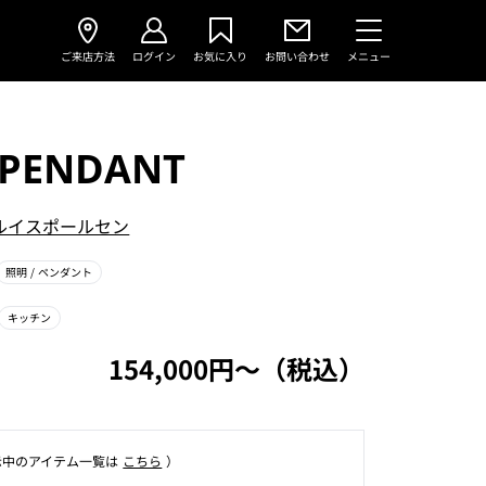
ご来店方法
ログイン
お気に入り
お問い合わせ
メニュー
 PENDANT
ルイスポールセン
照明
/ ペンダント
キッチン
154,000円〜（税込）
⽰中のアイテム⼀覧は
こちら
）