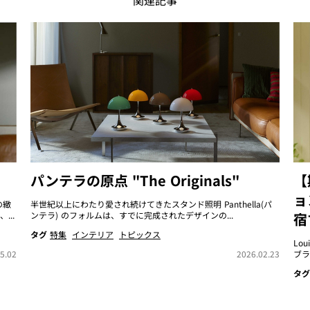
関連記事
パンテラの原点 "The Originals"
【
ョ
の緻
半世紀以上にわたり愛され続けてきたスタンド照明 Panthella(パ
..
ンテラ) のフォルムは、すでに完成されたデザインの...
宿
タグ
特集
インテリア
トピックス
Lo
5.02
2026.02.23
ブラ
タグ