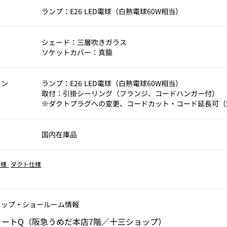
考
ランプ：E26 LED電球（白熱電球60W相当）
シェード：三層吹きガラス
ソケットカバー：真鍮
ョン
ランプ：E26 LED電球（白熱電球60W相当）
取付：引掛シーリング（フランジ、コードハンガー付）
※ダクトプラグへの変更、コードカット・コード延長可（
国内在庫品
仕様
ダクト仕様
ョップ‧ショールーム情報
ォートQ（阪急うめだ本店7階／十三ショップ）