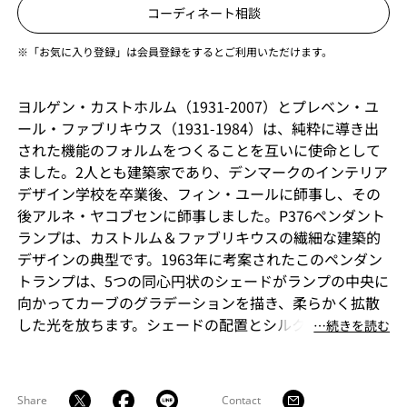
コーディネート相談
※「お気に入り登録」は会員登録をするとご利用いただけます。
ヨルゲン・カストホルム（1931-2007）とプレベン・ユ
ール・ファブリキウス（1931-1984）は、純粋に導き出
された機能のフォルムをつくることを互いに使命として
ました。2人とも建築家であり、デンマークのインテリア
デザイン学校を卒業後、フィン・ユールに師事し、その
後アルネ・ヤコブセンに師事しました。P376ペンダント
ランプは、カストルム＆ファブリキウスの繊細な建築的
デザインの典型です。1963年に考案されたこのペンダン
トランプは、5つの同心円状のシェードがランプの中央に
向かってカーブのグラデーションを描き、柔らかく拡散
した光を放ちます。シェードの配置とシルクのようなア
⋯続きを読む
ルミニウム仕上げは、象徴的でありながら、うっとりす
るようなまとまりのある表現に仕上がっています。
Share
Contact