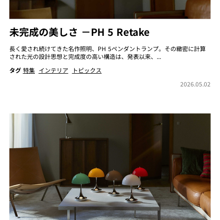
未完成の美しさ －PH 5 Retake
長く愛され続けてきた名作照明、PH 5ペンダントランプ。その緻密に計算
された光の設計思想と完成度の高い構造は、発表以来、...
タグ
特集
インテリア
トピックス
2026.05.02