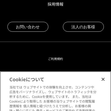
採用情報
お問い合わせ
法人のお客様
ご利用規約
プライバシーポリシー
Cookieについて
クッキーポリシー
当社では ウェブサイトでの体験を向上させ、コンテンツや
広告をパーソナライズし、ウェブサイトのトラフィックを分
析するために、Cookieを使用しています。 また、当社は
閲覧環境について
Cookieにより取得した お客様の当ウェブサイトでの閲覧履
歴情報を 個人情報と紐づけたうえで分析し、お客様の興
味・関心に応じた 商品・サービスのご案内や 広告配信等の