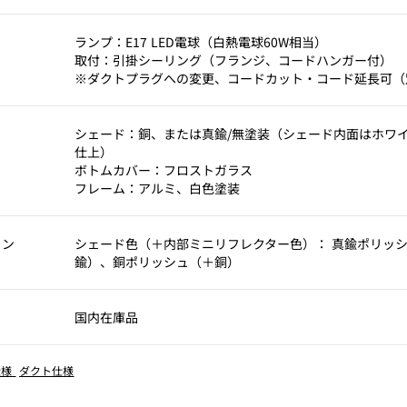
考
ランプ：E17 LED電球（白熱電球60W相当）
取付：引掛シーリング（フランジ、コードハンガー付）
※ダクトプラグへの変更、コードカット・コード延長可（
シェード：銅、または真鍮/無塗装（シェード内面はホワ
仕上）
ボトムカバー：フロストガラス
フレーム：アルミ、白色塗装
ョン
シェード色（＋内部ミニリフレクター色）： 真鍮ポリッ
鍮）、銅ポリッシュ（＋銅）
国内在庫品
仕様
ダクト仕様