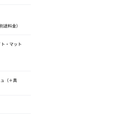
別途料金）
イト・マット
シュ（＋真