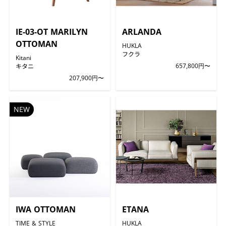
IE-03-OT MARILYN
ARLANDA
OTTOMAN
HUKLA
フクラ
Kitani
キタニ
657,800円〜
207,900円〜
NEW
IWA OTTOMAN
ETANA
TIME & STYLE
HUKLA