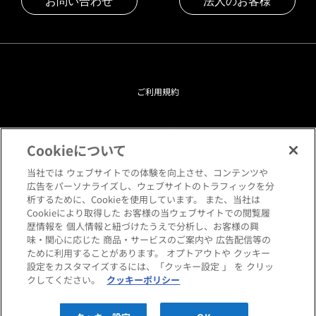
お問い合わせ
法人のお客様
ご利用規約
プライバシーポリシー
Cookieについて
クッキーポリシー
当社では ウェブサイトでの体験を向上させ、コンテンツや
広告をパーソナライズし、ウェブサイトのトラフィックを分
析するために、Cookieを使用しています。 また、当社は
閲覧環境について
Cookieにより取得した お客様の当ウェブサイトでの閲覧履
歴情報を 個人情報と紐づけたうえで分析し、お客様の興
味・関心に応じた 商品・サービスのご案内や 広告配信等の
サイトマップ
ために利用することがあります。 オプトアウトや クッキー
設定をカスタマイズするには、「クッキー設定 」 を クリッ
クしてください。
クッキーポリシー
Copyright © HANKYU HOME STYLING Co.,LTD All rights reserved.