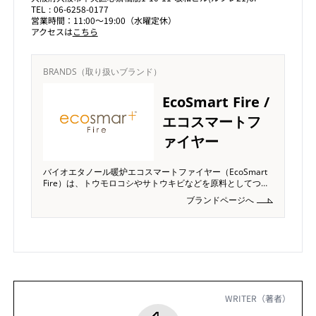
TEL : 06-6258-0177
営業時間：11:00〜19:00（水曜定休）
アクセスは
こちら
BRANDS（取り扱いブランド）
EcoSmart Fire /
エコスマートフ
ァイヤー
バイオエタノール暖炉エコスマートファイヤー（EcoSmart
Fire）は、トウモロコシやサトウキビなどを原料としてつく
られた燃料「バイオエタノール」を燃焼させる新しいタイプ
ブランドページへ
の暖炉です。燃料であるバイオエタノールは、燃焼しても煙
や煤を排出しない為、従来の暖炉に必要であった煙突や、換
気設備等は一切不要
WRITER（著者）