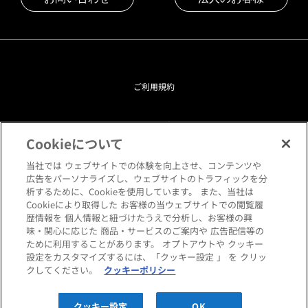
ご利用規約
プライバシーポリシー
Cookieについて
クッキーポリシー
当社では ウェブサイトでの体験を向上させ、コンテンツや
広告をパーソナライズし、ウェブサイトのトラフィックを分
析するために、Cookieを使用しています。 また、当社は
閲覧環境について
Cookieにより取得した お客様の当ウェブサイトでの閲覧履
歴情報を 個人情報と紐づけたうえで分析し、お客様の興
味・関心に応じた 商品・サービスのご案内や 広告配信等の
サイトマップ
ために利用することがあります。 オプトアウトや クッキー
設定をカスタマイズするには、「クッキー設定 」 を クリッ
クしてください。
クッキーポリシー
Copyright © HANKYU HOME STYLING Co.,LTD All rights reserved.
クッキー設定
OK