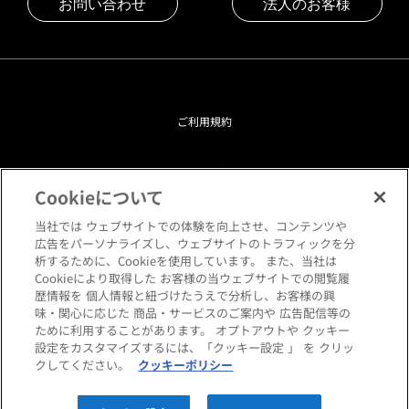
お問い合わせ
法人のお客様
ご利用規約
プライバシーポリシー
Cookieについて
クッキーポリシー
当社では ウェブサイトでの体験を向上させ、コンテンツや
広告をパーソナライズし、ウェブサイトのトラフィックを分
析するために、Cookieを使用しています。 また、当社は
閲覧環境について
Cookieにより取得した お客様の当ウェブサイトでの閲覧履
歴情報を 個人情報と紐づけたうえで分析し、お客様の興
味・関心に応じた 商品・サービスのご案内や 広告配信等の
サイトマップ
ために利用することがあります。 オプトアウトや クッキー
設定をカスタマイズするには、「クッキー設定 」 を クリッ
クしてください。
クッキーポリシー
Copyright © HANKYU HOME STYLING Co.,LTD All rights reserved.