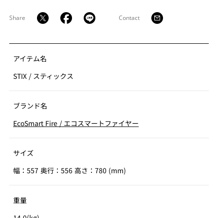
バイオエタノール暖炉は綺麗なオレンジ色の炎を演出し
ます。暖房能力も高く、燃焼時に発生する水蒸気により
Share
Contact
加湿効果も得られます。
アイテム名
STIX
/
スティックス
ブランド名
EcoSmart Fire
/
エコスマートファイヤー
サイズ
幅：557 奥行：556 高さ：780 (mm)
重量
14.0(kg)