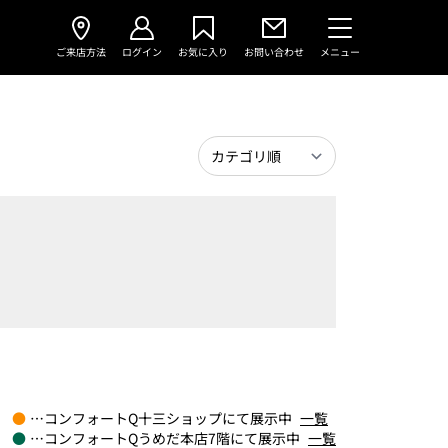
ご来店方法
ログイン
お気に入り
お問い合わせ
メニュー
●
…コンフォートQ十三ショップにて展示中
一覧
●
…コンフォートQうめだ本店7階にて展示中
一覧