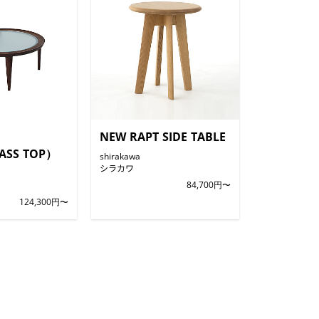
NEW RAPT SIDE TABLE
ASS TOP）
shirakawa
シラカワ
84,700円〜
124,300円〜