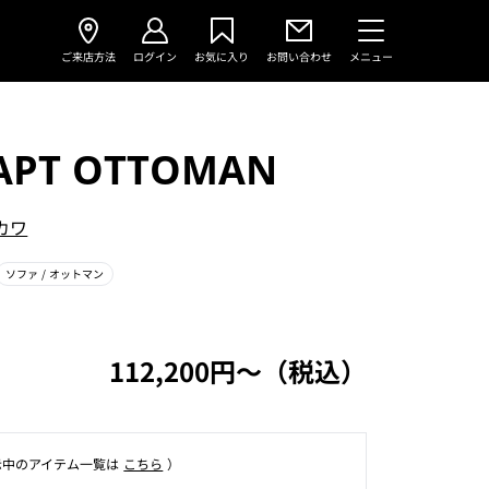
ご来店方法
ログイン
お気に入り
お問い合わせ
メニュー
APT OTTOMAN
カワ
ソファ
/ オットマン
112,200円〜（税込）
⽰中のアイテム⼀覧は
こちら
）