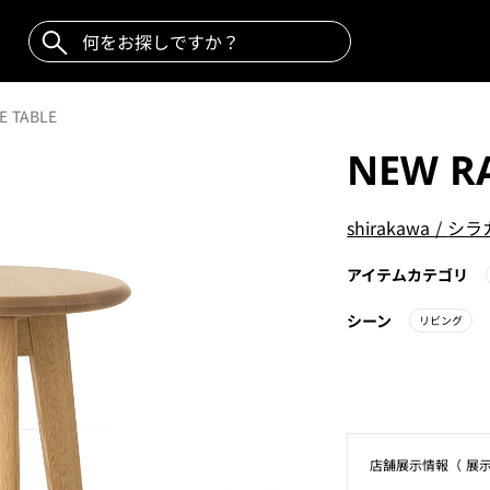
E TABLE
NEW RA
shirakawa
/
シラ
アイテムカテゴリ
シーン
リビング
店舗展⽰情報（ 展