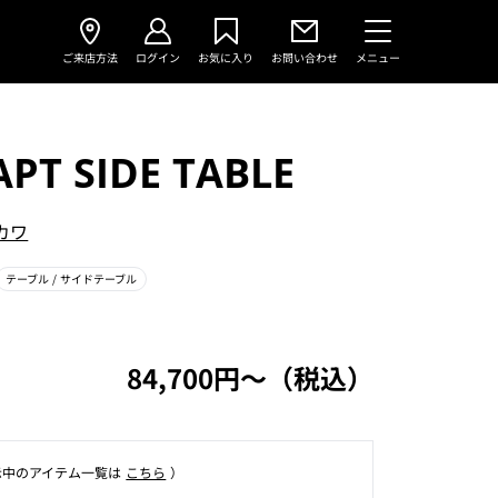
ご来店方法
ログイン
お気に入り
お問い合わせ
メニュー
PT SIDE TABLE
カワ
テーブル
/ サイドテーブル
84,700円〜（税込）
⽰中のアイテム⼀覧は
こちら
）