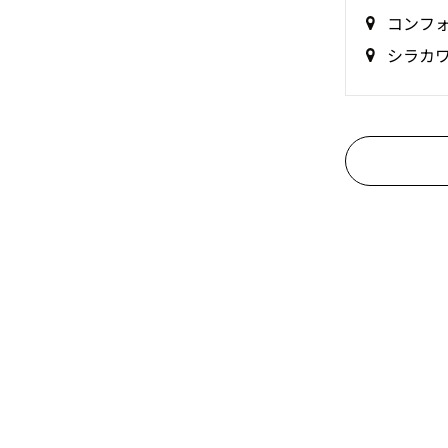
コンフ
シラカ