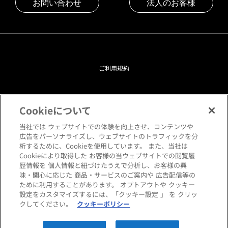
お問い合わせ
法人のお客様
ご利用規約
プライバシーポリシー
Cookieについて
クッキーポリシー
当社では ウェブサイトでの体験を向上させ、コンテンツや
広告をパーソナライズし、ウェブサイトのトラフィックを分
析するために、Cookieを使用しています。 また、当社は
閲覧環境について
Cookieにより取得した お客様の当ウェブサイトでの閲覧履
歴情報を 個人情報と紐づけたうえで分析し、お客様の興
味・関心に応じた 商品・サービスのご案内や 広告配信等の
サイトマップ
ために利用することがあります。 オプトアウトや クッキー
設定をカスタマイズするには、「クッキー設定 」 を クリッ
クしてください。
クッキーポリシー
Copyright © HANKYU HOME STYLING Co.,LTD All rights reserved.