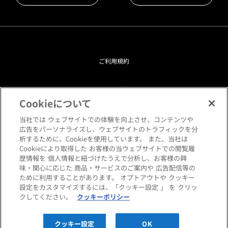
ご利用規約
プライバシーポリシー
Cookieについて
クッキーポリシー
当社では ウェブサイトでの体験を向上させ、コンテンツや
広告をパーソナライズし、ウェブサイトのトラフィックを分
析するために、Cookieを使用しています。 また、当社は
閲覧環境について
Cookieにより取得した お客様の当ウェブサイトでの閲覧履
歴情報を 個人情報と紐づけたうえで分析し、お客様の興
味・関心に応じた 商品・サービスのご案内や 広告配信等の
サイトマップ
ために利用することがあります。 オプトアウトや クッキー
設定をカスタマイズするには、「クッキー設定 」 を クリッ
クしてください。
クッキーポリシー
Copyright © HANKYU HOME STYLING Co.,LTD All rights reserved.
クッキー設定
OK