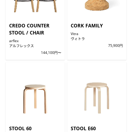
CREDO COUNTER
CORK FAMILY
STOOL / CHAIR
Vitra
ヴィトラ
arflex
アルフレックス
75,900円
144,100円〜
STOOL 60
STOOL E60