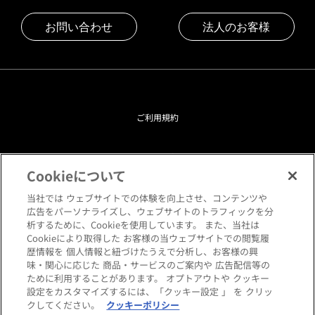
お問い合わせ
法人のお客様
ご利用規約
プライバシーポリシー
Cookieについて
クッキーポリシー
当社では ウェブサイトでの体験を向上させ、コンテンツや
広告をパーソナライズし、ウェブサイトのトラフィックを分
析するために、Cookieを使用しています。 また、当社は
閲覧環境について
Cookieにより取得した お客様の当ウェブサイトでの閲覧履
歴情報を 個人情報と紐づけたうえで分析し、お客様の興
味・関心に応じた 商品・サービスのご案内や 広告配信等の
サイトマップ
ために利用することがあります。 オプトアウトや クッキー
設定をカスタマイズするには、「クッキー設定 」 を クリッ
クしてください。
クッキーポリシー
Copyright © HANKYU HOME STYLING Co.,LTD All rights reserved.