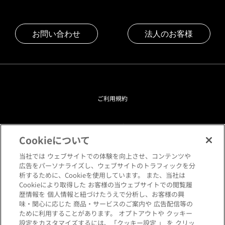
お問い合わせ
法人のお客様
ご利用規約
プライバシーポリシー
Cookieについて
クッキーポリシー
当社では ウェブサイトでの体験を向上させ、コンテンツや
広告をパーソナライズし、ウェブサイトのトラフィックを分
析するために、Cookieを使用しています。 また、当社は
閲覧環境について
Cookieにより取得した お客様の当ウェブサイトでの閲覧履
歴情報を 個人情報と紐づけたうえで分析し、お客様の興
味・関心に応じた 商品・サービスのご案内や 広告配信等の
サイトマップ
ために利用することがあります。 オプトアウトや クッキー
設定をカスタマイズするには、「クッキー設定 」 を クリッ