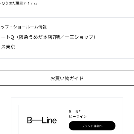
トＱうめだ展示アイテム
ョップ‧ショールーム情報
ォートQ（阪急うめだ本店7階／十三ショップ）
クス東京
お買い物ガイド
B-LINE
ビーライン
ブランド詳細へ