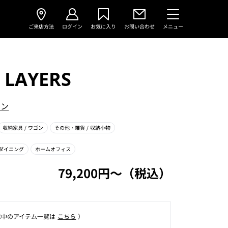
ご来店方法
ログイン
お気に入り
お問い合わせ
メニュー
 LAYERS
イン
収納家具
/ ワゴン
その他・雑貨
/ 収納小物
ダイニング
ホームオフィス
79,200円〜（税込）
⽰中のアイテム⼀覧は
こちら
）