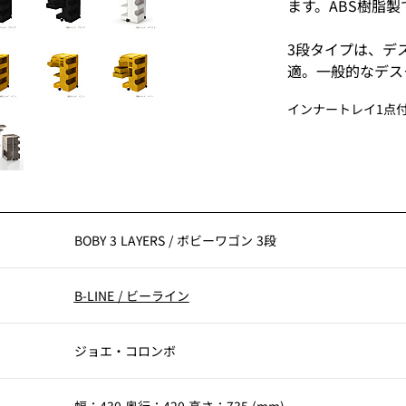
ます。ABS樹脂
3段タイプは、デ
適。一般的なデス
してもご使用いた
インナートレイ1点付
イタリアンデザイ
け、数多くのプロ
才デザイナー ジ
のロングセラー商
されています。
BOBY 3 LAYERS
/
ボビーワゴン 3段
SMAU賞(イタリ
クションにも選定
B-LINE
/
ビーライン
ジョエ・コロンボ