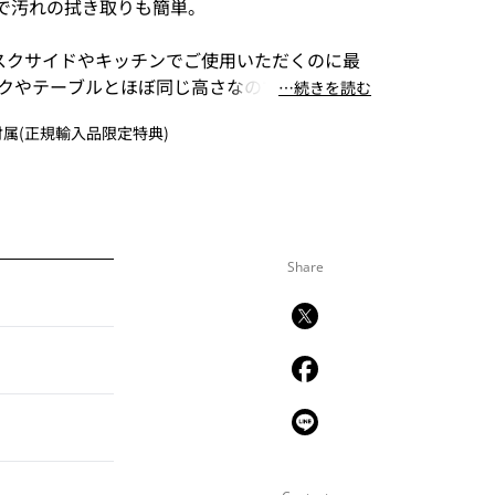
製で汚れの拭き取りも簡単。
スクサイドやキッチンでご使用いただくのに最
クやテーブルとほぼ同じ高さなので、作業台と
⋯続きを読む
だけます。
属(正規輸入品限定特典)
ンの黄金期1960年代を彗星のごとく駆け抜
ダクトを残して41歳の若さでこの世を去った天
ョエ・コロンボが1970年にデザインし、その後
品として40年以上経った現在でも世界中で愛用
Share
ア)を受賞したほか、MoMAのパーマネントコレ
されているプロダクトデザインの名作です。