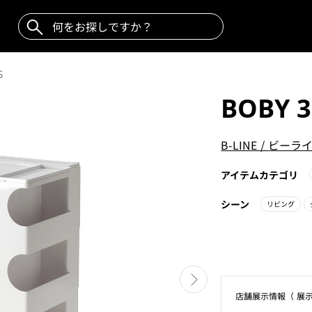
S
BOBY 3
B-LINE
/
ビーラ
アイテムカテゴリ
シーン
リビング
店舗展⽰情報（ 展