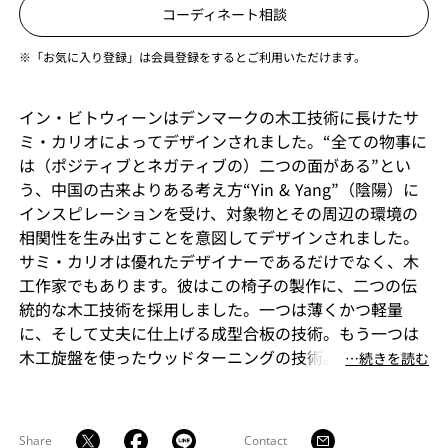
コーディネート相談
※「お気に入り登録」は会員登録をするとご利用いただけます。
イン・ビトウィーンはデンマークの木工技術に長けたサ
ミ・カリオによってデザインされました。“全ての物事に
は（ポジティブとネガティブの）二つの面がある”とい
う、中国の古来よりある考え方“Yin & Yang”（陰陽）に
インスピレーションを受け、対象物とその周辺の環境の
相関性を生み出すことを意図してデザインされました。
サミ・カリオは優れたデザイナーであるだけでなく、木
工作家でもあります。彼はこの椅子の製作に、二つの伝
統的な木工技術を採用しました。一つは薄くかつ軽量
に、そして丈夫に仕上げる成型合板の技術。もう一つは
木工旋盤を使ったウッドターニングの技術。彼がプロト
⋯続きを読む
タイプを製作してきたときには、ほぼ現在の形になって
いたというから驚きです。
Share
Contact