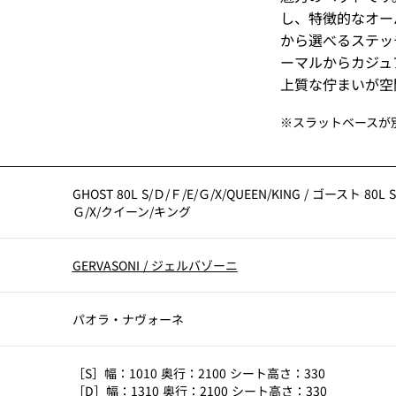
し、特徴的なオー
から選べるステッ
ーマルからカジュ
上質な佇まいが空
※スラットベースが
GHOST 80L S/Ｄ/Ｆ/E/Ｇ/X/QUEEN/KING
/
ゴースト 80L S
Ｇ/X/クイーン/キング
GERVASONI
/
ジェルバゾーニ
パオラ・ナヴォーネ
［S］幅：1010 奥行：2100 シート高さ：330
［D］幅：1310 奥行：2100 シート高さ：330