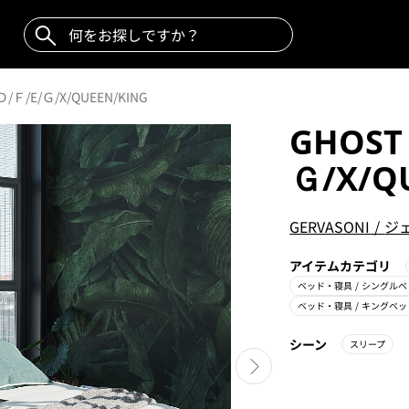
/Ｄ/Ｆ/E/Ｇ/X/QUEEN/KING
GHOST 
Ｇ/X/Q
GERVASONI
/
ジ
アイテムカテゴリ
ベッド・寝具
/ シングル
ベッド・寝具
/ キングベッ
シーン
スリープ