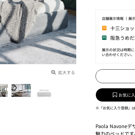
店舗展⽰情報（ 展
⼗三ショッ
阪急うめだ
展示の状況は時期に
い合わせください。
拡大する
お気に
※「お気に入り登録」
Paola Nav
魅力のベッドです