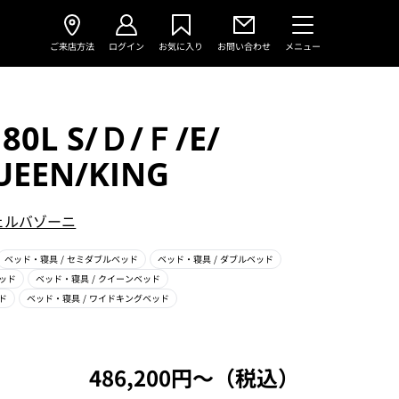
ご来店方法
ログイン
お気に入り
お問い合わせ
メニュー
80L S/Ｄ/Ｆ/E/
UEEN/KING
ェルバゾーニ
ベッド・寝具
/ セミダブルベッド
ベッド・寝具
/ ダブルベッド
ベッド
ベッド・寝具
/ クイーンベッド
ド
ベッド・寝具
/ ワイドキングベッド
486,200円〜（税込）