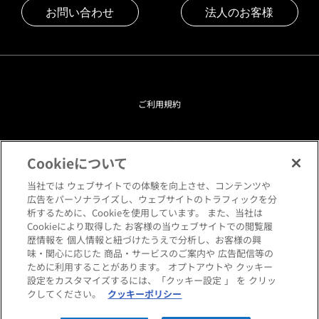
お問い合わせ
法人のお客様
ご利用規約
プライバシーポリシー
Cookieについて
クッキーポリシー
当社では ウェブサイトでの体験を向上させ、コンテンツや
広告をパーソナライズし、ウェブサイトのトラフィックを分
析するために、Cookieを使用しています。 また、当社は
閲覧環境について
Cookieにより取得した お客様の当ウェブサイトでの閲覧履
歴情報を 個人情報と紐づけたうえで分析し、お客様の興
味・関心に応じた 商品・サービスのご案内や 広告配信等の
サイトマップ
ために利用することがあります。 オプトアウトや クッキー
設定をカスタマイズするには、「クッキー設定 」 を クリッ
クしてください。
クッキーポリシー
Copyright © HANKYU HOME STYLING Co.,LTD All rights reserved.