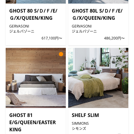
GHOST 80 S/Ｄ/Ｆ/E/
GHOST 80L S/Ｄ/Ｆ/E/
Ｇ/X/QUEEN/KING
Ｇ/X/QUEEN/KING
GERVASONI
GERVASONI
ジェルバゾーニ
ジェルバゾーニ
617,100円〜
486,200円〜
●
GHOST 81
SHELF SLIM
E/G/QUEEN/EASTER
SIMMONS
シモンズ
KING