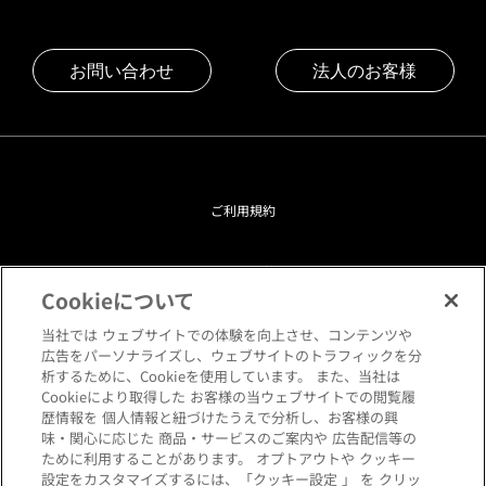
お問い合わせ
法人のお客様
ご利用規約
プライバシーポリシー
Cookieについて
クッキーポリシー
当社では ウェブサイトでの体験を向上させ、コンテンツや
広告をパーソナライズし、ウェブサイトのトラフィックを分
析するために、Cookieを使用しています。 また、当社は
閲覧環境について
Cookieにより取得した お客様の当ウェブサイトでの閲覧履
歴情報を 個人情報と紐づけたうえで分析し、お客様の興
味・関心に応じた 商品・サービスのご案内や 広告配信等の
サイトマップ
ために利用することがあります。 オプトアウトや クッキー
設定をカスタマイズするには、「クッキー設定 」 を クリッ