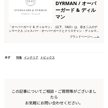
DYRMAN / オーバ
ーガード & ディル
マン
「オーバーガード & ディルマン」（以下、O&D）は、若き二人のデ
ンマーク人 ジャスパー・オーバーガードとクリスチャン・ディルマン
によって2013 年にデンマークにて設立されました。 O&D は伝統的
ブランドページへ
な職人の技巧から多くを学び取り、細部に至るまで洗練さを見出すこ
とに情熱を注いできました。伝統的
タグ
特集
インテリア
トピックス
この記事についてご相談・ご質問等がございまし
たら
お気軽にお問い合わせください。