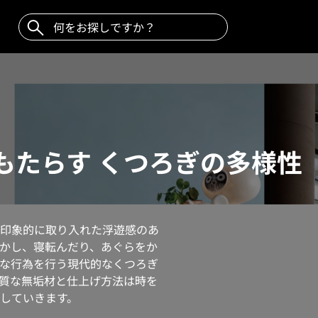
もたらす くつろぎの多様性
印象的に取り入れた浮遊感のあ
かし、寝転んだり、あぐらをか
な行為を行う現代的なくつろぎ
質な無垢材と仕上げ方法は時を
していきます。