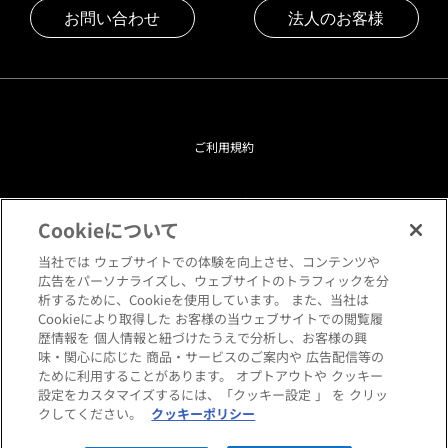
お問い合わせ
法人のお客様
ご利用規約
プライバシーポリシー
Cookieについて
クッキーポリシー
当社では ウェブサイトでの体験を向上させ、コンテンツや
広告をパーソナライズし、ウェブサイトのトラフィックを分
析するために、Cookieを使用しています。 また、当社は
閲覧環境について
Cookieにより取得した お客様の当ウェブサイトでの閲覧履
歴情報を 個人情報と紐づけたうえで分析し、お客様の興
味・関心に応じた 商品・サービスのご案内や 広告配信等の
サイトマップ
ために利用することがあります。 オプトアウトや クッキー
設定をカスタマイズするには、「クッキー設定 」 を クリッ
クしてください。
クッキーポリシー
Copyright © HANKYU HOME STYLING Co.,LTD All rights reserved.