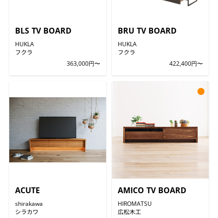
BLS TV BOARD
BRU TV BOARD
HUKLA
HUKLA
フクラ
フクラ
363,000円〜
422,400円〜
●
ACUTE
AMICO TV BOARD
shirakawa
HIROMATSU
シラカワ
広松木工