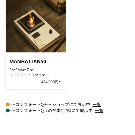
MANHATTAN50
EcoSmart Fire
エコスマートファイヤー
484,000円〜
●
…コンフォートQ十三ショップにて展示中
一覧
●
…コンフォートQうめだ本店7階にて展示中
一覧