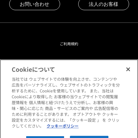
お問い合わせ
法人のお客様
ご利用規約
プライバシーポリシー
Cookieについて
クッキーポリシー
当社では ウェブサイトでの体験を向上させ、コンテンツや
広告をパーソナライズし、ウェブサイトのトラフィックを分
析するために、Cookieを使用しています。 また、当社は
閲覧環境について
Cookieにより取得した お客様の当ウェブサイトでの閲覧履
歴情報を 個人情報と紐づけたうえで分析し、お客様の興
味・関心に応じた 商品・サービスのご案内や 広告配信等の
サイトマップ
ために利用することがあります。 オプトアウトや クッキー
設定をカスタマイズするには、「クッキー設定 」 を クリッ
クしてください。
クッキーポリシー
Copyright © HANKYU HOME STYLING Co.,LTD All rights reserved.