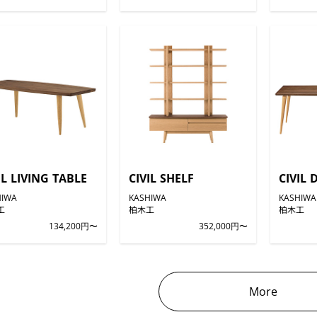
IL LIVING TABLE
CIVIL SHELF
CIVIL 
HIWA
KASHIWA
KASHIWA
工
柏木工
柏木工
134,200円〜
352,000円〜
More