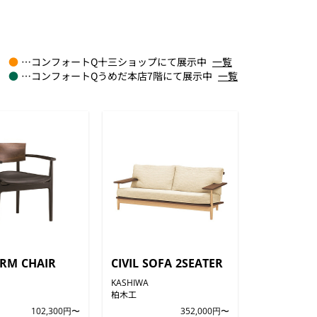
●
…コンフォートQ十三ショップにて展示中
一覧
●
…コンフォートQうめだ本店7階にて展示中
一覧
ARM CHAIR
CIVIL SOFA 2SEATER
KASHIWA
柏木工
102,300円〜
352,000円〜