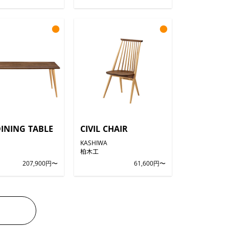
●
●
DINING TABLE
CIVIL CHAIR
KASHIWA
柏木工
207,900円〜
61,600円〜