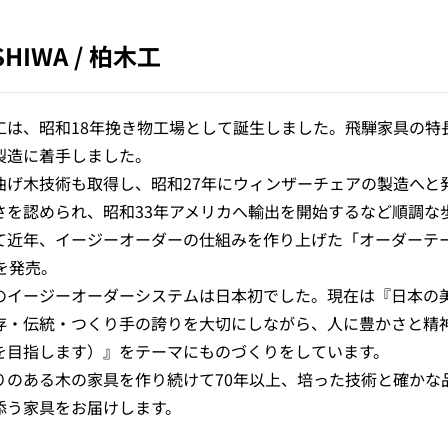
SHIWA
/
柏木工
工は、昭和18年挽き物工場として誕生しました。飛騨家具の特
製造に着手しました。
曲げ木技術も取得し、昭和27年にウィンザーチェアの製造へと
さを認められ、昭和33年アメリカへ輸出を開始するなど順調な
て近年、イージーオーダーの仕組みを作り上げた「オーダーテ
」を発売。
のイージーオーダーシステムは日本初でした。現在は『日本の
存・伝統・つくり手の誇りを大切にしながら、人に豊かさと精
を目指します）』をテーマにものづくりをしています。
りのある木の家具を作り続けて70年以上、培った技術と確かな
添う家具をお届けします。