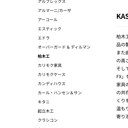
アルフレックス
アルマーニ/カーザ
KA
アーコール
エスティック
柏木
エドラ
品の
オーバーガード & ディルマン
また
柏木工
の高
カリモク家具
そし
カリモクケース
FX
カンディハウス
家具
の共
カール・ハンセン＆サン
くり
キタニ
温も
起立木工
寄り
クラシコン