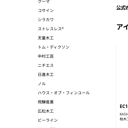
クーマ
公式
コサイン
シラカワ
ア
ストレスレス®
天童木工
トム・ディクソン
中村工芸
ニチエス
日進木工
ノル
ハウス・オブ・フィンユール
飛騨産業
EC
広松木工
KAS
柏木
ビーライン