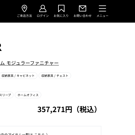
ご来店方法
ログイン
お気に入り
お問い合わせ
メニュー
R
ム モジュラーファニチャー
収納家具
/ キャビネット
収納家具
/ チェスト
スリープ
ホームオフィス
357,271円（税込）
⽰中のアイテム⼀覧は
こちら
）