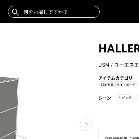
HALLE
USM
/
ユーエスエ
アイテムカテゴリ
収納家具
/ サイドボード
シーン
リビング
店舗展⽰情報（ 展