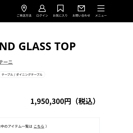
ご来店方法
ログイン
お気に入り
お問い合わせ
メニュー
ND GLASS TOP
テーニ
テーブル
/ ダイニングテーブル
1,950,300円（税込）
⽰中のアイテム⼀覧は
こちら
）