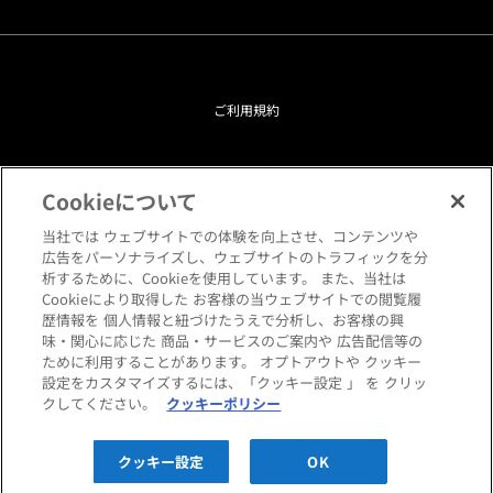
ご利用規約
プライバシーポリシー
Cookieについて
クッキーポリシー
当社では ウェブサイトでの体験を向上させ、コンテンツや
広告をパーソナライズし、ウェブサイトのトラフィックを分
析するために、Cookieを使用しています。 また、当社は
閲覧環境について
Cookieにより取得した お客様の当ウェブサイトでの閲覧履
歴情報を 個人情報と紐づけたうえで分析し、お客様の興
味・関心に応じた 商品・サービスのご案内や 広告配信等の
サイトマップ
ために利用することがあります。 オプトアウトや クッキー
設定をカスタマイズするには、「クッキー設定 」 を クリッ
クしてください。
クッキーポリシー
Copyright © HANKYU HOME STYLING Co.,LTD All rights reserved.
クッキー設定
OK