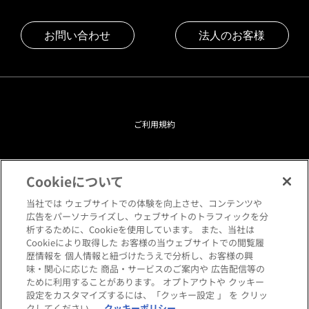
お問い合わせ
法人のお客様
ご利用規約
プライバシーポリシー
Cookieについて
クッキーポリシー
当社では ウェブサイトでの体験を向上させ、コンテンツや
広告をパーソナライズし、ウェブサイトのトラフィックを分
析するために、Cookieを使用しています。 また、当社は
閲覧環境について
Cookieにより取得した お客様の当ウェブサイトでの閲覧履
歴情報を 個人情報と紐づけたうえで分析し、お客様の興
味・関心に応じた 商品・サービスのご案内や 広告配信等の
サイトマップ
ために利用することがあります。 オプトアウトや クッキー
設定をカスタマイズするには、「クッキー設定 」 を クリッ
クしてください。
クッキーポリシー