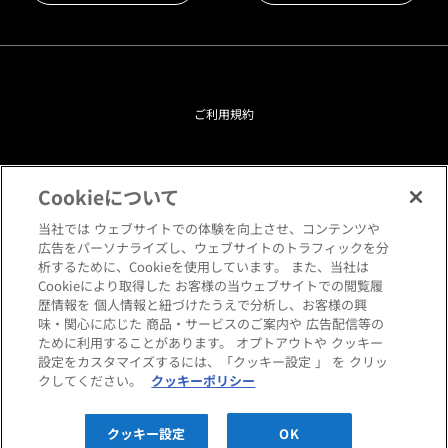
ご利用規約
プライバシーポリシー
Cookieについて
クッキーポリシー
当社では ウェブサイトでの体験を向上させ、コンテンツや
広告をパーソナライズし、ウェブサイトのトラフィックを分
析するために、Cookieを使用しています。 また、当社は
閲覧環境について
Cookieにより取得した お客様の当ウェブサイトでの閲覧履
歴情報を 個人情報と紐づけたうえで分析し、お客様の興
味・関心に応じた 商品・サービスのご案内や 広告配信等の
サイトマップ
ために利用することがあります。 オプトアウトや クッキー
設定をカスタマイズするには、「クッキー設定 」 を クリッ
クしてください。
クッキーポリシー
Copyright © HANKYU HOME STYLING Co.,LTD All rights reserved.
クッキー設定
OK