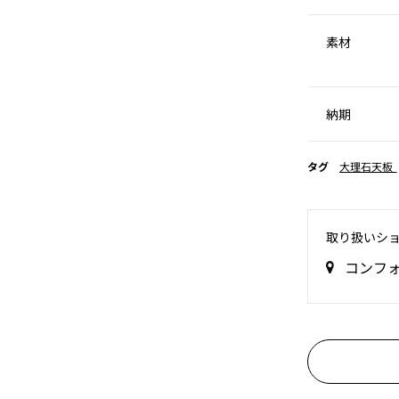
素材
納期
タグ
大理石天板
取り扱いシ
コンフ