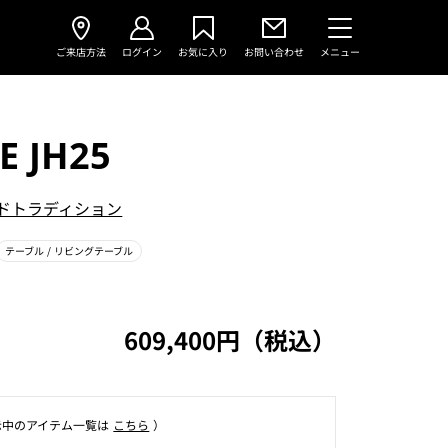
ご来店方法
ログイン
お気に入り
お問い合わせ
メニュー
E JH25
ドトラディション
テーブル
/ リビングテーブル
609,400円（税込）
⽰中のアイテム⼀覧は
こちら
）