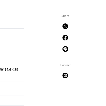
Share
Contact
14.6×39