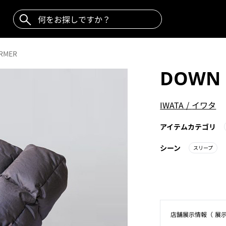
RMER
DOWN 
IWATA
/
イワタ
アイテムカテゴリ
シーン
スリープ
店舗展⽰情報（ 展