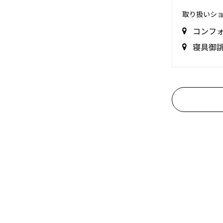
取り扱いシ
コンフ
寝具御誂