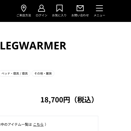
ご来店方法
ログイン
お気に入り
お問い合わせ
メニュー
LEGWARMER
ベッド・寝具
/ 寝具
その他・雑貨
18,700円（税込）
⽰中のアイテム⼀覧は
こちら
）