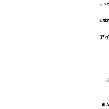
大き
公式
ア
6L