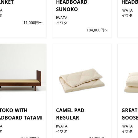
ANKET
HEADBOARD
HEADB
SUNOKO
TA
IWATA
タ
イワタ
IWATA
11,000円〜
イワタ
184,800円〜
TOKO WITH
CAMEL PAD
GREAT
ADBOARD TATAMI
REGULAR
GOOSE
TA
IWATA
IWATA
タ
イワタ
イワタ