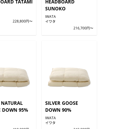
OARD TATAMI
HEADBOARD
SUNOKO
IWATA
228,800円〜
イワタ
216,700円〜
 NATURAL
SILVER GOOSE
 DOWN 95%
DOWN 90%
IWATA
イワタ