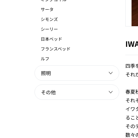
サータ
シモンズ
シーリー
日本ベッド
IW
フランスベッド
ルフ
四季
照明
それ
春夏
その他
それ
イワ
るこ
その
数々